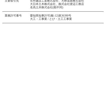
主要取引先
矢作建設工業株式会社、大林道路株式会社
大日本土木株式会社、株式会社渡辺工務店
名高土木株式会社(順不同)
業務許可番号
愛知県知事許可(般-12)第36390号
大工・工事業 / とび・土工工事業