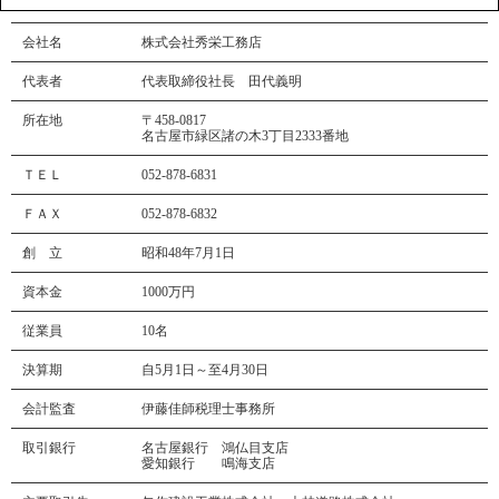
会社名
株式会社秀栄工務店
代表者
代表取締役社長 田代義明
所在地
〒458-0817
名古屋市緑区諸の木3丁目2333番地
ＴＥＬ
052-878-6831
ＦＡＸ
052-878-6832
創 立
昭和48年7月1日
資本金
1000万円
従業員
10名
決算期
自5月1日～至4月30日
会計監査
伊藤佳師税理士事務所
取引銀行
名古屋銀行 鴻仏目支店
愛知銀行 鳴海支店