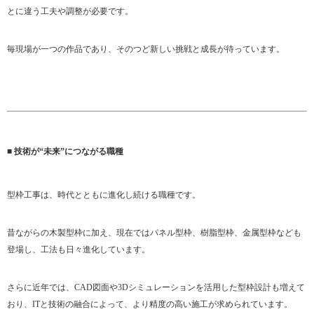
とに違う工夫や調整が必要です。
毎現場が一つの作品であり、そのつど新しい挑戦と成長が待っています。
■ 技術が“未来”につながる職種
型枠工事は、時代とともに進化し続ける職種です。
昔ながらの木製型枠に加え、現在ではパネル型枠、樹脂型枠、金属型枠なども
登場し、工法も日々進化しています。
さらに近年では、CAD図面や3Dシミュレーションを活用した型枠設計も増えて
おり、ITと技術の融合によって、より精度の高い施工が求められています。