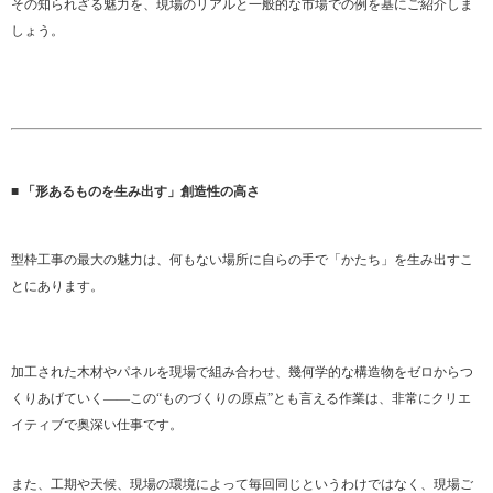
その知られざる魅力を、現場のリアルと一般的な市場での例を基にご紹介しま
しょう。
■ 「形あるものを生み出す」創造性の高さ
型枠工事の最大の魅力は、何もない場所に自らの手で「かたち」を生み出すこ
とにあります。
加工された木材やパネルを現場で組み合わせ、幾何学的な構造物をゼロからつ
くりあげていく――この“ものづくりの原点”とも言える作業は、非常にクリエ
イティブで奥深い仕事です。
また、工期や天候、現場の環境によって毎回同じというわけではなく、現場ご