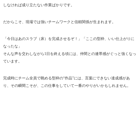
しなければ成り立たない作業ばかりです。
だからこそ、現場では強いチームワークと信頼関係が生まれます。
「今日はあのスラブ（床）を完成させるぞ！」「ここの型枠、いい仕上がりに
なったな」
そんな声を交わしながら1日を終える頃には、仲間との連帯感がぐっと強くなっ
ています。
完成時にチーム全員で眺める型枠の“作品”には、言葉にできない達成感があ
り、その瞬間こそが、この仕事をしていて一番のやりがいかもしれません。