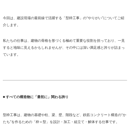
今回は、建設現場の最前線で活躍する「型枠工事」の“やりがい”についてご紹
介します。
私たちの仕事は、建物の骨格を形づくる極めて重要な役割を担っており、一見
すると地味に見えるかもしれませんが、その中には深い満足感と誇りが詰まっ
ています。
■ すべての構造物に「最初に」関わる誇り
型枠工事は、建物の基礎や柱、梁、壁、階段など、鉄筋コンクリート構造の“か
たち”を作るための「枠＝型」を設計・加工・組立て・解体する仕事です。