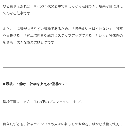
やる気さえあれば、10代や20代の若手でもしっかり活躍でき、成果が目に見え
てわかる仕事です。
また、手に職がつきやすい職種であるため、「将来食いっぱぐれない」「独立
を目指せる」「施工管理者や親方にステップアップできる」といった将来性の
広さも、大きな魅力のひとつです。
■ 最後に：静かに社会を支える“型枠の力”
型枠工事は、まさに“縁の下のプロフェッショナル”。
目立たずとも、社会のインフラや人々の暮らしの安全を、確かな技術で支えて