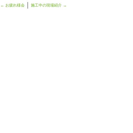
←
お疲れ様会
施工中の現場紹介
→