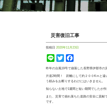
災害復旧工事
投稿日
2020年11月23日
Line
Twitter
Faceboo
昨年の台風19号で崩落した長野県伊那市の
片道2時間！ 距離にして約２００Kｍと
う頼みをお断りするわけにはいきません。
知らない土地で1週間と短い期間でしたが
また、災害で崩れ落ちた道路の安全に貢献
です。