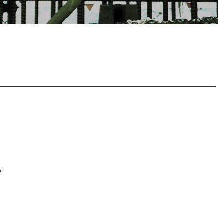
k
る
。