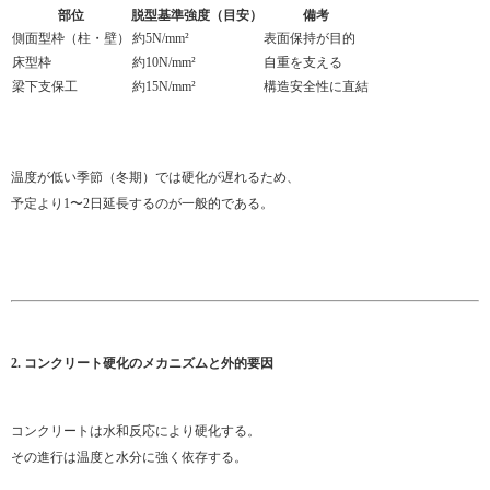
部位
脱型基準強度（目安）
備考
側面型枠（柱・壁）
約5N/mm²
表面保持が目的
床型枠
約10N/mm²
自重を支える
梁下支保工
約15N/mm²
構造安全性に直結
温度が低い季節（冬期）では硬化が遅れるため、
予定より1〜2日延長するのが一般的である。
2. コンクリート硬化のメカニズムと外的要因
コンクリートは水和反応により硬化する。
その進行は温度と水分に強く依存する。