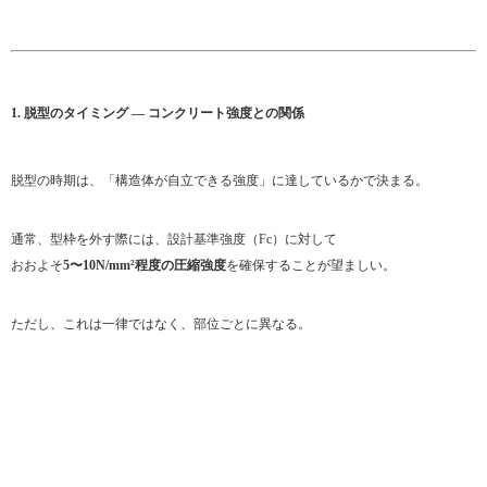
1. 脱型のタイミング ― コンクリート強度との関係
脱型の時期は、「構造体が自立できる強度」に達しているかで決まる。
通常、型枠を外す際には、設計基準強度（Fc）に対して
おおよそ
5〜10N/mm²程度の圧縮強度
を確保することが望ましい。
ただし、これは一律ではなく、部位ごとに異なる。