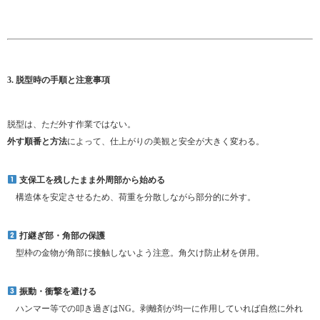
3. 脱型時の手順と注意事項
脱型は、ただ外す作業ではない。
外す順番と方法
によって、仕上がりの美観と安全が大きく変わる。
支保工を残したまま外周部から始める
構造体を安定させるため、荷重を分散しながら部分的に外す。
打継ぎ部・角部の保護
型枠の金物が角部に接触しないよう注意。角欠け防止材を併用。
振動・衝撃を避ける
ハンマー等での叩き過ぎはNG。剥離剤が均一に作用していれば自然に外れ