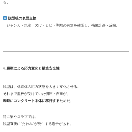
る。
脱型後の表面点検
ジャンカ・気泡・欠け・ヒビ・剥離の有無を確認し、補修計画へ反映。
4. 脱型による応力変化と構造安全性
脱型は、構造体の応力状態を大きく変化させる。
それまで型枠が受けていた側圧・自重が、
瞬時にコンクリート本体に移行する
ためだ。
特に梁やスラブでは、
脱型直後に“たわみ”が発生する場合がある。