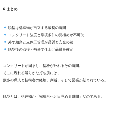
6. まとめ
脱型は構造物が自立する最初の瞬間
コンクリート強度と環境条件の見極めが不可欠
外す順序と支保工管理が品質と安全の鍵
脱型後の点検・補修で仕上げ品質を確定
コンクリートが固まり、型枠が外れるその瞬間。
そこに現れる滑らかな打ち肌には、
数多の職人と技術者の経験、判断、そして緊張が刻まれている。
脱型とは、構造物が「完成形へと目覚める瞬間」なのである。