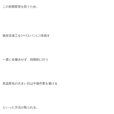
この初期変形を防ぐため、
残存支保工を2〜3スパンに1本残す
一度に全撤去せず、段階的に行う
気温変化の大きい日は午後作業を避ける
といった方法が取られる。