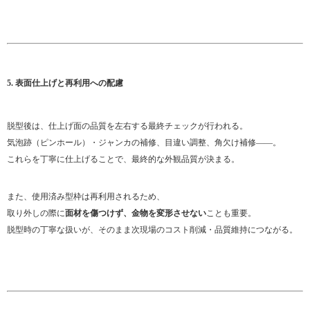
5. 表面仕上げと再利用への配慮
脱型後は、仕上げ面の品質を左右する最終チェックが行われる。
気泡跡（ピンホール）・ジャンカの補修、目違い調整、角欠け補修――。
これらを丁寧に仕上げることで、最終的な外観品質が決まる。
また、使用済み型枠は再利用されるため、
取り外しの際に
面材を傷つけず、金物を変形させない
ことも重要。
脱型時の丁寧な扱いが、そのまま次現場のコスト削減・品質維持につながる。