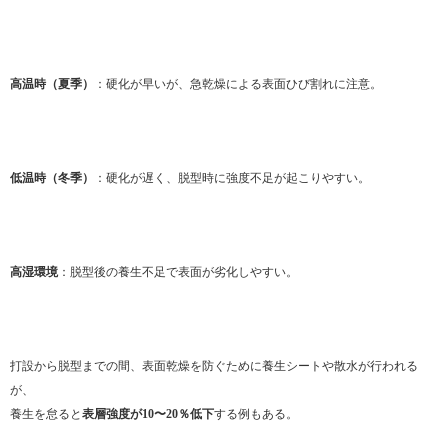
高温時（夏季）
：硬化が早いが、急乾燥による表面ひび割れに注意。
低温時（冬季）
：硬化が遅く、脱型時に強度不足が起こりやすい。
高湿環境
：脱型後の養生不足で表面が劣化しやすい。
打設から脱型までの間、表面乾燥を防ぐために養生シートや散水が行われる
が、
養生を怠ると
表層強度が10〜20％低下
する例もある。